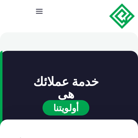
خدمة عملائك
هى
أولويتنا